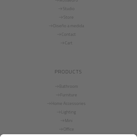
Studio
Store
Diseño a medida
Contact
Cart
PRODUCTS
Bathroom
Furniture
Home Accessories
Lighting
Mini
Office