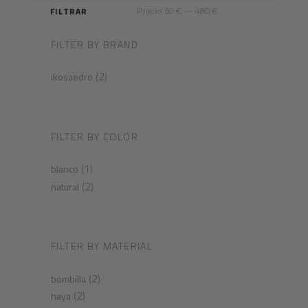
FILTRAR
Precio:
50 €
—
480 €
Precio
Precio
mínimo
máximo
FILTER BY BRAND
(2)
ikosaedro
FILTER BY COLOR
(1)
blanco
(2)
natural
FILTER BY MATERIAL
(2)
bombilla
(2)
haya